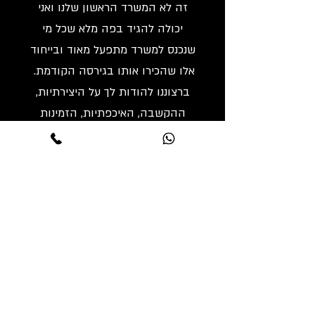
זה לא המשרד הראשון שלנו ואני
יכולה להגיד בפה מלא שכל מי
שנכנס למשרד מתפעל מאוד ובייחוד
אלו שהכירו אותו בגירסה הקודמת.
ברצוננו להודות לך על היצירתיות,
ההקשבה, האיכפתיות, הזמינות
והיכולת לקבל החלטות נכונות.
בטוחים בהצלחתך!
בברכה,
נאוה צור, עו"ד
אשמח לשמוע על הפרויקט שלכם
טלפון:
052-5556185
אימייל:
vered.nevii@gmail.com
הצהרת נגישות ומדיניות פרטיות
בניית אתרים
© 2026 Vered Dror Nevii